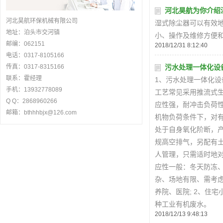
河北昊航为你介绍
河北昊航环保机械有限公司
湿式除尘器可以有效地
地址：泊头市交河镇
小、操作及维修方便
邮编：062151
2018/12/31 8:12:40
电话：0317-8105166
传真：0317-8315166
污水处理一体化设
联系：霍经理
1、污水处理一体化设
手机：13932778089
工艺常见采用推流式
Q Q：2868960266
应性强，耐冲击负荷
邮箱：bthhhbjx@126.com
机物负荷条件下，对
处于自身氧化阶断，产
规高空排气，另配有
人管理，只需适时地对
应性一般：冬天防冻、
杂、场地有限、需考虑
养院、医院; 2、住
种工业有机废水。
2018/12/13 9:48:13