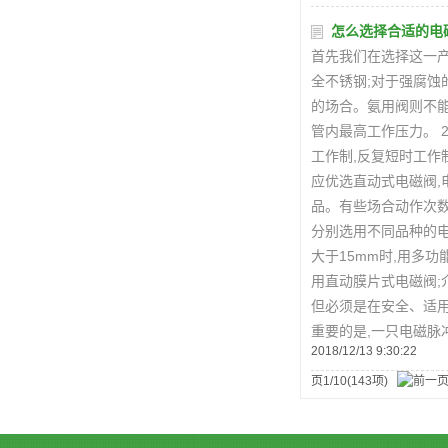
怎么选择合适的电
首先我们在选择这一产
全不锈钢;对于强腐蚀
的场合。氨用阀则不能
管内最高工作压力。 
工作制,反复短时工作
应优选直动式电磁阀,
品。有些场合动作次数
分别选用不同品种的电
大于15mm时,用多
用直动膜片式电磁阀;
但必须是在安全、适
重要的是,一只电磁脉
2018/12/13 9:30:22
页1/10(143项)