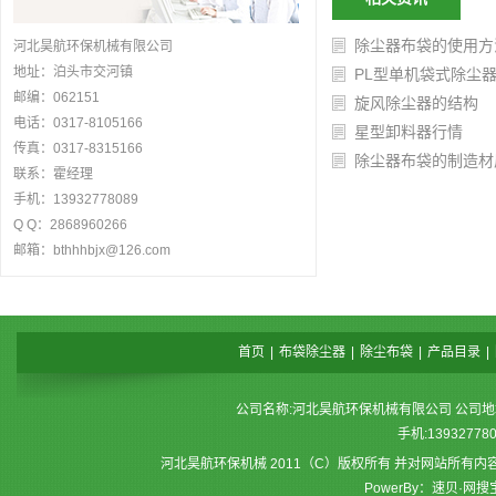
除尘器布袋的使用方
河北昊航环保机械有限公司
地址：泊头市交河镇
PL型单机袋式除尘
邮编：062151
旋风除尘器的结构
电话：0317-8105166
星型卸料器行情
传真：0317-8315166
除尘器布袋的制造材
联系：霍经理
手机：13932778089
Q Q：2868960266
邮箱：bthhhbjx@126.com
首页
|
布袋除尘器
|
除尘布袋
|
产品目录
|
公司名称:河北昊航环保机械有限公司 公司地址:泊头
手机:13932778
河北昊航环保机械 2011（C）版权所有 并对网站所有
PowerBy：速贝·