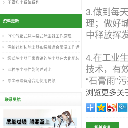
干雾抑尘系统系列
3.做到
资料更新
理；做好
中释放挥
PPC气箱式脉冲袋式除尘器工作原理
涤纶针刺毡除尘器布袋最适合常温工作运
4.在工
行
袋式除尘器厂家直销的除尘器在大化肥装
技术，有
置的应用及改进
四种除尘器性能简述对比
“石膏雨”
除尘器设备磨合期使用要领
浏览更多关
联系昊航
相关资讯