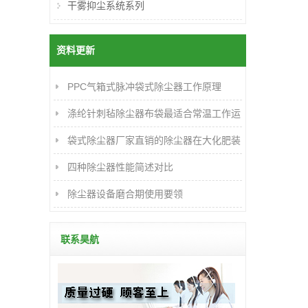
干雾抑尘系统系列
资料更新
PPC气箱式脉冲袋式除尘器工作原理
涤纶针刺毡除尘器布袋最适合常温工作运
行
袋式除尘器厂家直销的除尘器在大化肥装
置的应用及改进
四种除尘器性能简述对比
除尘器设备磨合期使用要领
联系昊航