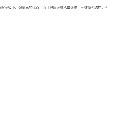
收缩率极小、强度高的优点，而且毡层纤维承单纤维，三维微孔结构，孔