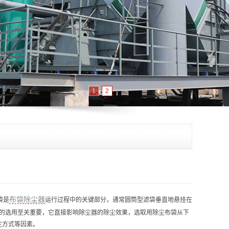
1
2
布袋除尘器
袋
是
运行过程中的关键部分，通常圆筒型滤袋垂直地悬挂在
的选用至关重要，它直接影响除尘器的除尘效果，选取用
除尘布袋
从下
尘方式等因素。