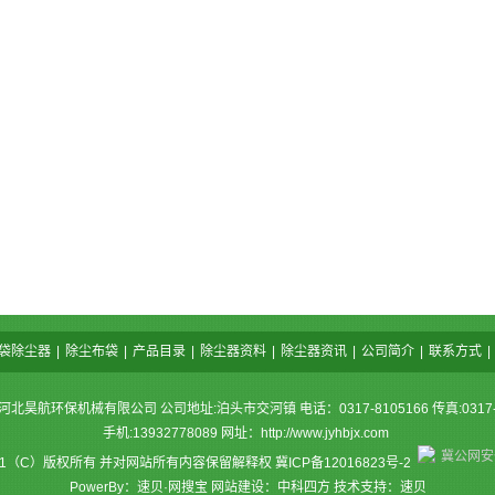
袋除尘器
|
除尘布袋
|
产品目录
|
除尘器资料
|
除尘器资讯
|
公司简介
|
联系方式
|
河北昊航环保机械有限公司 公司地址:泊头市交河镇 电话：0317-8105166 传真:0317-8
手机:13932778089 网址：
http://www.jyhbjx.com
冀公网安备
11（C）版权所有 并对网站所有内容保留解释权
冀ICP备12016823号-2
PowerBy：速贝·网搜宝 网站建设：中科四方 技术支持：速贝