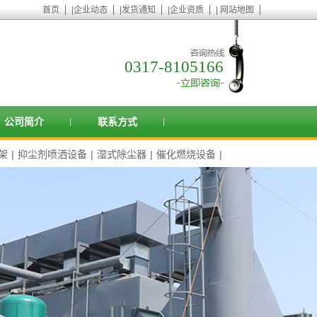
首页
|
企业动态
|
发货通知
|
企业资质
|
网站地图
0317-8105166
公司简介
联系方式
架
|
抑尘剂喷洒设备
|
湿式除尘器
|
催化燃烧设备
|