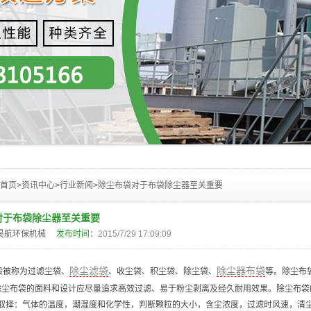
首页
>
资讯中心
>
行业新闻
>
除尘布袋对于布袋除尘器至关重要
对于布袋除尘器至关重要
昊航环保机械
发布时间：
2015/7/29 17:09:09
除尘滤袋
除尘器布袋
般被称为过滤尘袋、
、收尘袋、积尘袋、除尘袋、
等。
除尘布
除尘布袋
的面料和设计应尽量追求高效过滤、易于粉尘剥离及经久耐用效果。
除尘布袋
取择：气体的温度，潮湿度和化学性，判断颗粒的大小，含尘浓度，过滤时风速，清