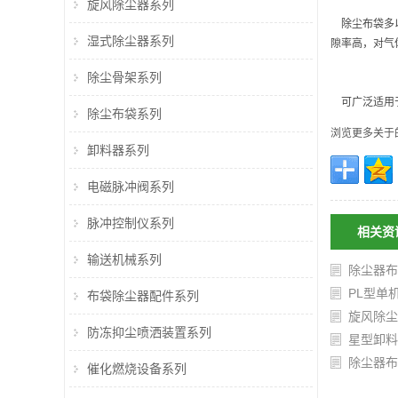
旋风除尘器系列
除尘布袋
多
湿式除尘器系列
隙率高，对气
除尘骨架系列
可广泛适用
除尘布袋系列
浏览更多关于
卸料器系列
电磁脉冲阀系列
脉冲控制仪系列
相关资
输送机械系列
除尘器布
PL型单
布袋除尘器配件系列
旋风除尘
防冻抑尘喷洒装置系列
星型卸料
除尘器布
催化燃烧设备系列