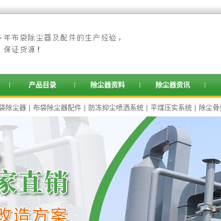
产品目录
除尘器资料
除尘器资讯
袋除尘器
|
布袋除尘器配件
|
防冻抑尘喷洒系统
|
平煤压实系统
|
除尘骨