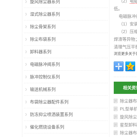
（2）
电
旋风除尘器系列
低。
湿式除尘器系列
电磁脉冲
（1）安装
除尘骨架系列
（2）压缩
除尘布袋系列
焊渣等异物
清理气压平
卸料器系列
浏览更多关于
电磁脉冲阀系列
脉冲控制仪系列
相关资
输送机械系列
除尘器布
布袋除尘器配件系列
PL型单
防冻抑尘喷洒装置系列
旋风除尘
星型卸料
催化燃烧设备系列
除尘器布