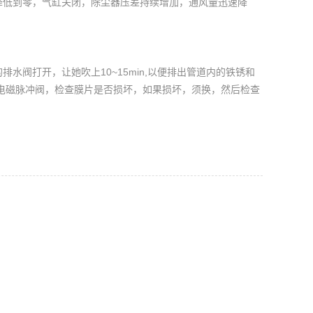
降低到零，气缸关闭，除尘器压差持续增加，通风量迅速降
水阀打开，让她吹上10~15min,以便排出管道内的铁锈和
电磁脉冲阀
，检查膜片是否损坏，如果损坏，须换，然后检查
。