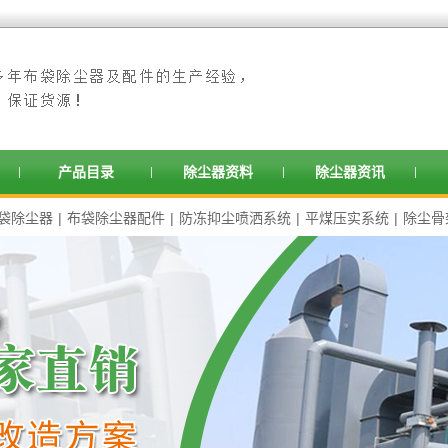
产品目录
除尘器资料
除尘器资讯
袋除尘器
|
布袋除尘器配件
|
防冻抑尘喷洒系统
|
平煤压实系统
|
除尘骨