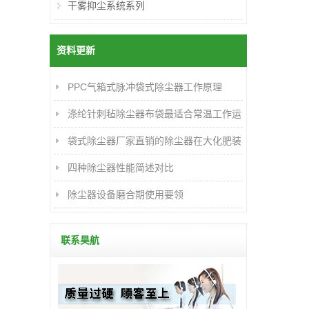
干雾抑尘系统系列
资料更新
PPC气箱式脉冲袋式除尘器工作原理
涤纶针刺毡除尘器布袋最适合常温工作运
行
袋式除尘器厂家直销的除尘器在大化肥装
置的应用及改进
四种除尘器性能简述对比
除尘器设备磨合期使用要领
联系昊航