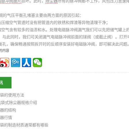
磁脉冲阀膜片
损坏。此时，
除尘器
所有的脉冲阀都不工作，风包压力急速
阀
的气压平衡孔堵塞主要由两方面的原因引起：
压缩空气管道时没有把管道内的铁锈和焊渣等异物清理干净；
空气含有较多的油渍和水。处理
电磁脉冲阀
漏气我们可以先把储气罐上的排
；与此同时，我们可关闭漏气
电磁脉冲阀
前面的球阀（或截止阀）。打开
衡孔，确保畅通按照拆开时的反顺序安装好
电磁脉冲阀
，即可解决此问题
的内容
讯
袋的使用方法
机袋式除尘器规格介绍
器的结构
器行情
袋的制造材质通常都有哪些