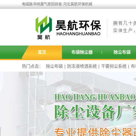
电磁脉冲阀漏气原因排查-河北昊航环保机械
首页
布袋除尘器
除尘布袋
热门点击：
除尘布袋
|
防冻液喷洒系统
|
干雾抑尘系统
|
布