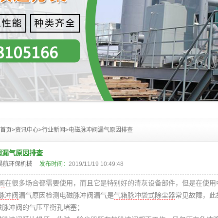
首页
>
资讯中心
>
行业新闻
>
电磁脉冲阀漏气原因排查
阀漏气原因排查
昊航环保机械
发布时间：
2019/11/19 10:49:48
阀
在很多场合都需要使用，而且它是特别好的清灰设备部件，但是在使用
脉冲阀
漏气原因检测
电磁脉冲阀
漏气是
气箱脉冲袋式除尘器
常见故障，此
磁脉冲阀
的气压平衡孔堵塞；