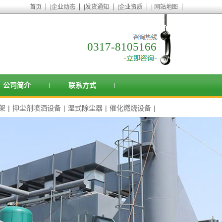
首页
|
企业动态
|
发货通知
|
企业资质
|
网站地图
0317-8105166
公司简介
联系方式
架
|
抑尘剂喷洒设备
|
湿式除尘器
|
催化燃烧设备
|