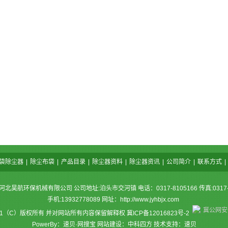
袋除尘器
|
除尘布袋
|
产品目录
|
除尘器资料
|
除尘器资讯
|
公司简介
|
联系方式
|
河北昊航环保机械有限公司 公司地址:泊头市交河镇 电话：0317-8105166 传真:0317-8
手机:13932778089 网址：
http://www.jyhbjx.com
冀公网安备
11（C）版权所有 并对网站所有内容保留解释权
冀ICP备12016823号-2
PowerBy：速贝·网搜宝 网站建设：中科四方 技术支持：速贝