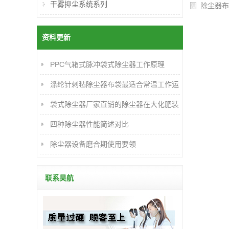
干雾抑尘系统系列
除尘器布
资料更新
PPC气箱式脉冲袋式除尘器工作原理
涤纶针刺毡除尘器布袋最适合常温工作运
行
袋式除尘器厂家直销的除尘器在大化肥装
置的应用及改进
四种除尘器性能简述对比
除尘器设备磨合期使用要领
联系昊航