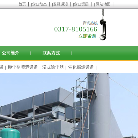
首页
|
企业动态
|
发货通知
|
企业资质
|
网站地图
0317-8105166
公司简介
联系方式
架
|
抑尘剂喷洒设备
|
湿式除尘器
|
催化燃烧设备
|