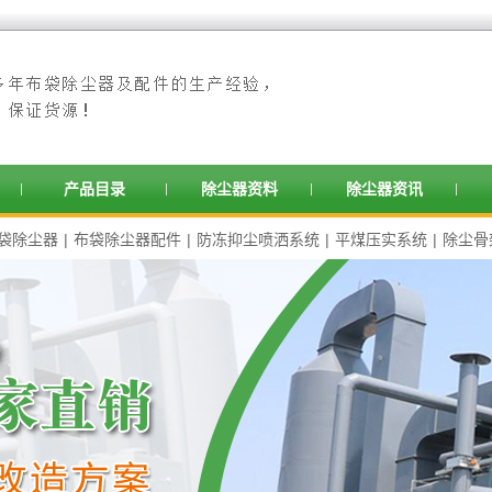
产品目录
除尘器资料
除尘器资讯
袋除尘器
|
布袋除尘器配件
|
防冻抑尘喷洒系统
|
平煤压实系统
|
除尘骨