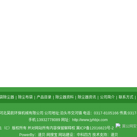
袋除尘器
|
除尘布袋
|
产品目录
|
除尘器资料
|
除尘器资讯
|
公司简介
|
联系方式
|
河北昊航环保机械有限公司 公司地址:泊头市交河镇 电话：0317-8105166 传真:0317-8
手机:13932778089 网址：
http://www.jyhbjx.com
冀公网安备
11（C）版权所有 并对网站所有内容保留解释权
冀ICP备12016823号-2
PowerBy：速贝·网搜宝 网站建设：中科四方 技术支持：速贝