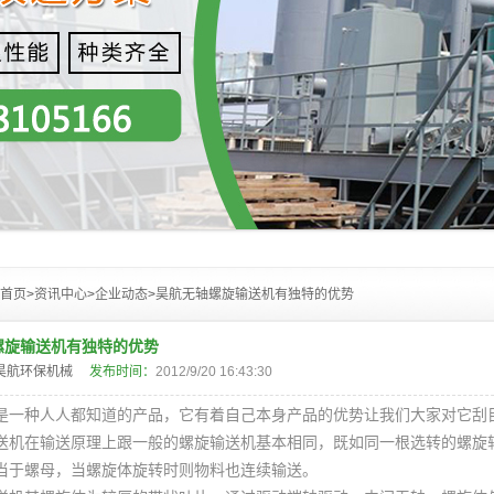
首页
>
资讯中心
>
企业动态
>
昊航无轴螺旋输送机有独特的优势
螺旋输送机有独特的优势
昊航环保机械
发布时间：
2012/9/20 16:43:30
是一种人人都知道的产品，它有着自己本身产品的优势让我们大家对它刮
送机
在输送原理上跟一般的
螺旋输送机
基本相同，既如同一根选转的螺旋
当于螺母，当螺旋体旋转时则物料也连续输送。