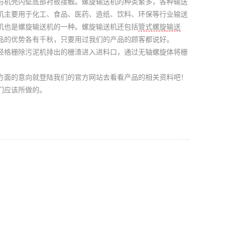
与机壳内壁底部衬板接触。
螺旋输送机
的种类繁多，各种
输送
机
主要用于化工、食品、医药、造纸、饮料、环保等行业输送
机
也是
螺旋输送机
的一种。
螺旋输送机
还包括
管式螺旋输送
品的优势各有千秋，只要用过我们的产品的顾客都说好。
经格栅除污泥机排出的栅渣进入进料口，通过无轴螺旋体将栅
方面的意向就登陆我们的官方网站去看看产品的相关资料吧！
们应该所做的。