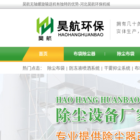
昊航无轴螺旋输送机有独特的优势-河北昊航环保机械
首页
布袋除尘器
除尘布袋
热门点击：
除尘布袋
|
防冻液喷洒系统
|
干雾抑尘系统
|
布