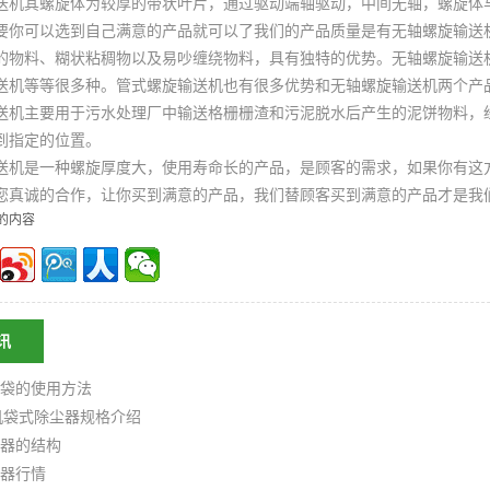
送机
其螺旋体为较厚的带状叶片，通过驱动端轴驱动，中间无轴，螺旋体
要你可以选到自己满意的产品就可以了我们的产品质量是有
无轴螺旋输送
的物料、糊状粘稠物以及易吵缠绕物料，具有独特的优势。
无轴螺旋输送
送机
等等很多种。管式
螺旋输送机
也有很多优势和
无轴螺旋输送机
两个产
送机
主要用于污水处理厂中输送格栅栅渣和污泥脱水后产生的泥饼物料，
到指定的位置。
送机
是一种螺旋厚度大，使用寿命长的产品，是顾客的需求，如果你有这
您真诚的合作，让你买到满意的产品，我们替顾客买到满意的产品才是我
的内容
讯
袋的使用方法
机袋式除尘器规格介绍
器的结构
器行情