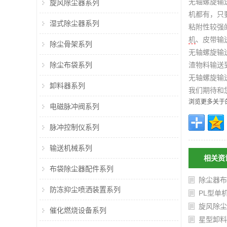
无轴螺旋输
旋风除尘器系列
机
都有，只
湿式除尘器系列
粘附性较强
机
、皮带
输
除尘骨架系列
无轴螺旋输
除尘布袋系列
渣物料输送
无轴螺旋输
卸料器系列
我们期待和
浏览更多关于
电磁脉冲阀系列
脉冲控制仪系列
输送机械系列
相关资
布袋除尘器配件系列
除尘器布
防冻抑尘喷洒装置系列
PL型单
旋风除尘
催化燃烧设备系列
星型卸料